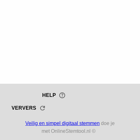
HELP
VERVERS
Veilig en simpel digitaal stemmen
doe je
met OnlineStemtool.nl ©