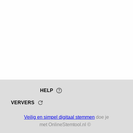
HELP
VERVERS
Veilig en simpel digitaal stemmen
doe je
met OnlineStemtool.nl ©