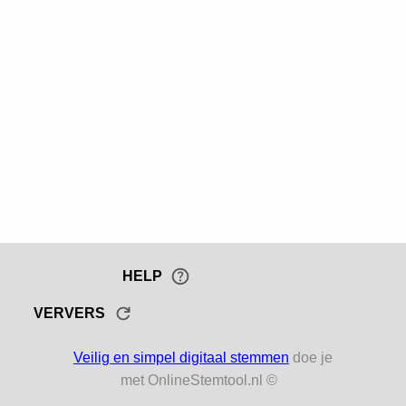
HELP
VERVERS
Veilig en simpel digitaal stemmen
doe je
met OnlineStemtool.nl ©